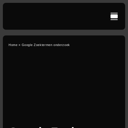
Ga
naar
inhoud
Home
»
Google Zoektermen onderzoek