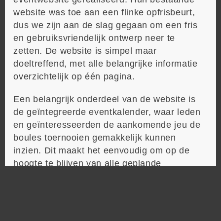
website was toe aan een flinke opfrisbeurt,
dus we zijn aan de slag gegaan om een fris
en gebruiksvriendelijk ontwerp neer te
zetten. De website is simpel maar
doeltreffend, met alle belangrijke informatie
overzichtelijk op één pagina.
Een belangrijk onderdeel van de website is
de geïntegreerde eventkalender, waar leden
en geïnteresseerden de aankomende jeu de
boules toernooien gemakkelijk kunnen
inzien. Dit maakt het eenvoudig om op de
hoogte te blijven van alle geplande
activiteiten binnen de vereniging.
Omdat het budget van L’Ammerzo niet enorm
groot was, hebben we meegedacht en samen