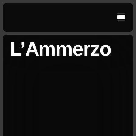
Ga
naar
inhoud
L’Ammerzo