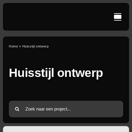
Ga
naar
inhoud
Home
»
Huisstijl ontwerp
Huisstijl ontwerp
Zoeken
naar: