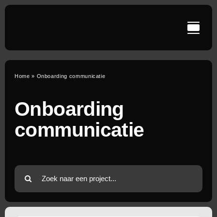
Ga
naar
inhoud
Home
»
Onboarding communicatie
Onboarding
communicatie
Zoeken
naar: